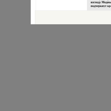
взгляду Модны
подчеркнут кра
делая ваш взг
неповторимым 
г Номер теней
Артикул: 388 