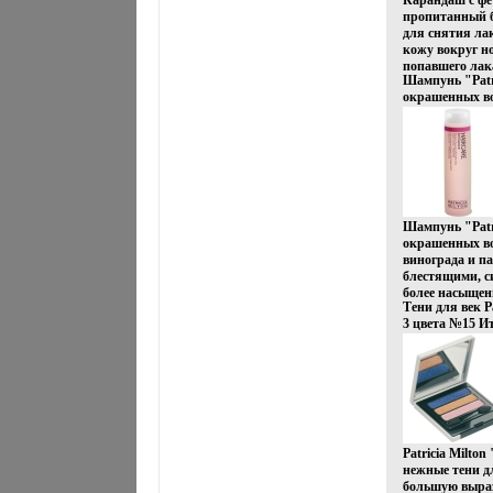
Карандаш с ф
Эффективност
пропитанный 
исследованиям
для снятия ла
дерматологов 
кожу вокруг н
попавшего лак
Шампунь "Patri
В комплект вх
окрашенных во
3 аппликатора
Артикул: PM9
заправлять Удо
инфо 671r.
замечательный
Характеристик
Производител
91670 Товар с
Шампунь "Patri
окрашенных во
винограда и п
блестящими, с
более насыще
Тени для век P
Объем: 250 мл
3 цвета №15 И
Италия Артик
сертифицирова
сертифицирова
Patricia Milto
нежные тени д
большую выра