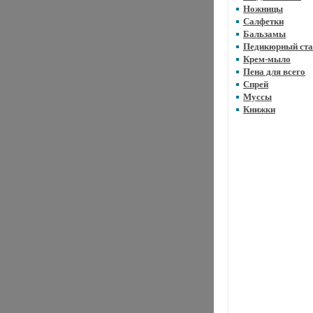
Ножницы
Салфетки
Бальзамы
Педикюрный ста
Крем-мыло
Пена для всего
Спрей
Муссы
Книжки