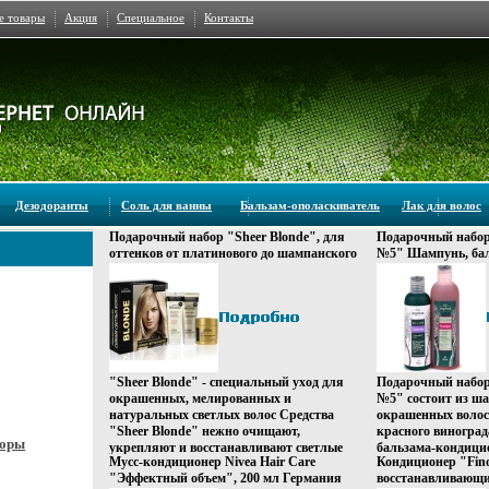
е товары
Акция
Специальное
Контакты
Дезодоранты
Соль для ванны
Бальзам-ополаскиватель
Лак для волос
Подарочный набор "Sheer Blonde", для
Подарочный набор
оттенков от платинового до шампанского
№5" Шампунь, бал
блондина Великобритания Артикул:
Производитель: Г
1405000 Товар сертифицирован инфо 471r.
сертифицирован ин
"Sheer Blonde" - специальный уход для
Подарочный набор
окрашенных, мелированных и
№5" состоит из ш
натуральных светлых волос Средства
окрашенных волос
"Sheer Blonde" нежно очищают,
красного виноград
боры
укрепляют и восстанавливают светлые
бальзама-кондицио
Мусс-кондиционер Nivea Hair Care
Кондиционер "Fin
волосы, придавая ослепбхшвчительный
оливы и сои Набор
"Эффектный объем", 200 мл Германия
восстанавливающий
блеск, сохраняя насыщенный и
бхшббподарочную 