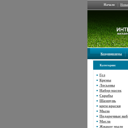
Начало
Новы
Кондиционеры
Категории:
Гел
Кремы
Лосьоны
Набор масок
Скрабы
Шампунь
крем-краски
Мыла
Подарочные на
Масла
Жидкое мыло