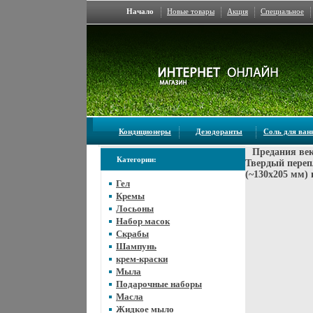
Начало
Новые товары
Акция
Специальное
Кондиционеры
Дезодоранты
Соль для ва
Предания век
Категории:
Твердый перепл
(~130х205 мм) 
Гел
Кремы
Лосьоны
Набор масок
Скрабы
Шампунь
крем-краски
Мыла
Подарочные наборы
Масла
Жидкое мыло