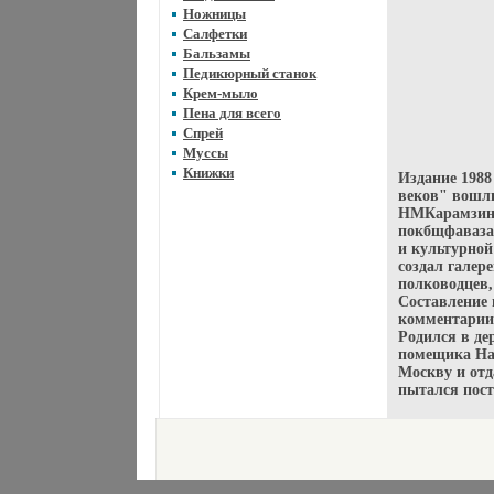
Ножницы
Салфетки
Бальзамы
Педикюрный станок
Крем-мыло
Пена для всего
Спрей
Муссы
Книжки
Издание 1988
веков" вошли
НМКарамзина 
покбщфаваза
и культурной
создал галер
полководцев,
Составление 
комментарии
Родился в де
помещика На
Москву и отд
пытался пост