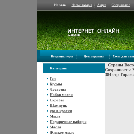
Начало
Новые товары
Акция
Специальное
Кондиционеры
Дезодоранты
Соль для ва
Страны Восто
Категории:
Сохранность: 
384 стр Тираж:
Гел
Кремы
Лосьоны
Набор масок
Скрабы
Шампунь
крем-краски
Мыла
Подарочные наборы
Масла
Жидкое мыло