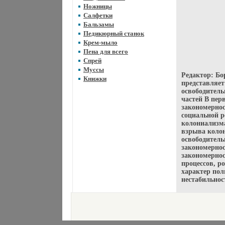
Ножницы
Салфетки
Бальзамы
Педикюрный станок
Крем-мыло
Пена для всего
Спрей
Муссы
Редактор: Б
Книжки
представляет
освободитель
частей В пер
закономернос
социальной р
колониализма
взрыва коло
освободитель
закономернос
закономерно
процессов, р
характер пол
нестабильно