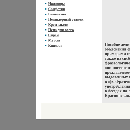
Ножницы
Салфетки
Бальзамы
Педикюрный станок
Крем-мыло
Пена для всего
Спрей
Муссы
Пособие дели
Книжки
объяснения ф
примерами из
также из си
фразеологиче
они постепен
предлагаемом
выделенных в
взфхэФразеол
употребления
в беседах на
Краснянская