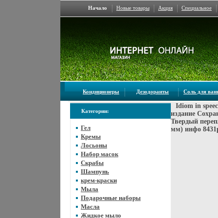
Начало
Новые товары
Акция
Специальное
Кондиционеры
Дезодоранты
Соль для ва
Idiom in spe
Категории:
издание Сохра
Твердый перепл
Гел
мм) инфо 8431
Кремы
Лосьоны
Набор масок
Скрабы
Шампунь
крем-краски
Мыла
Подарочные наборы
Масла
Жидкое мыло