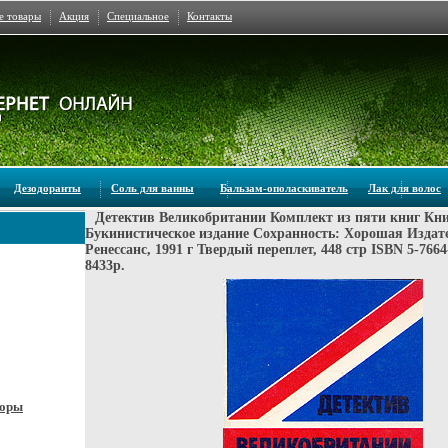
е товары
Акция
Специальное
Контакты
Дезодоранты
Соль для ванны
Бальзам-ополаскиватель
Лак для волос
Детектив Великобритании Комплект из пяти книг Кни
Букинистическое издание Сохранность: Хорошая Издат
Ренессанс, 1991 г Твердый переплет, 448 стр ISBN 5-766
8433p.
боры