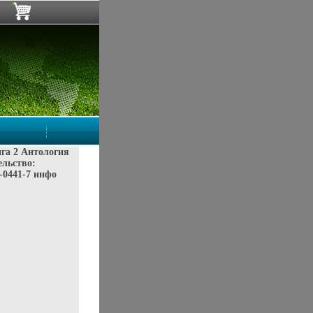
га 2 Антология
ельство:
4-0441-7 инфо