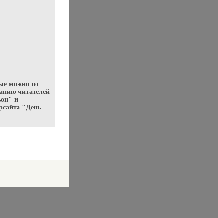
ые можно по
манию читателей
ьон" и
сайта "День