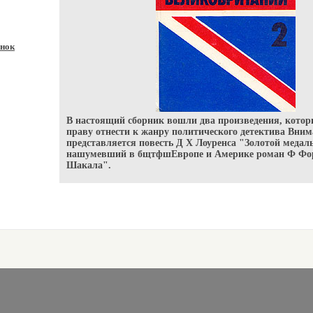
нок
В настоящий сборник вошли два произведения, котор
праву отнести к жанру политического детектива Вни
представляется повесть Д Х Лоуренса "Золотой медал
нашумевший в бщтфшЕвропе и Америке роман Ф Фор
Шакала".