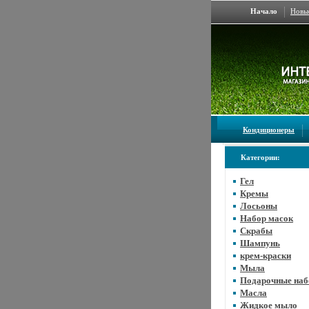
Начало
Новы
Кондиционеры
Категории:
Гел
Кремы
Лосьоны
Набор масок
Скрабы
Шампунь
крем-краски
Мыла
Подарочные на
Масла
Жидкое мыло