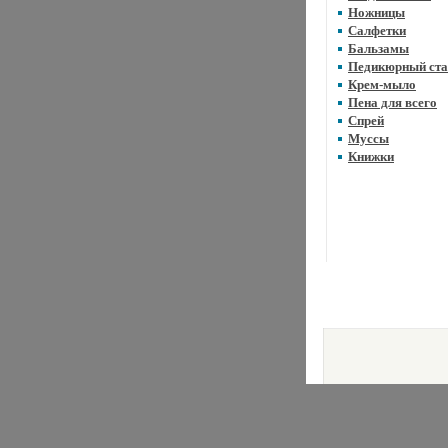
Ножницы
Салфетки
Бальзамы
Педикюрный ста
Крем-мыло
Пена для всего
Спрей
Муссы
Книжки