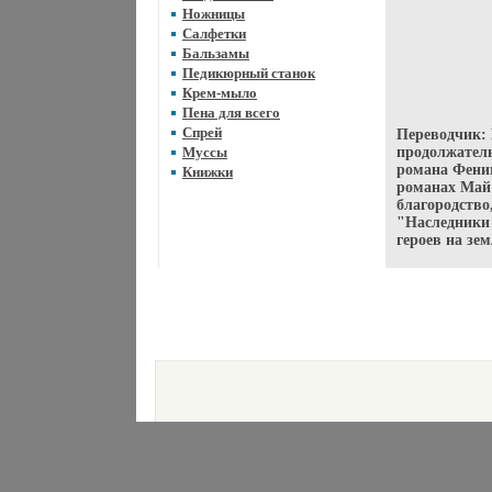
Ножницы
Салфетки
Бальзамы
Педикюрный станок
Крем-мыло
Пена для всего
Спрей
Переводчик:
Муссы
продолжатель
романа Фени
Книжки
романах Май 
благородство
"Наследники 
героев на зе