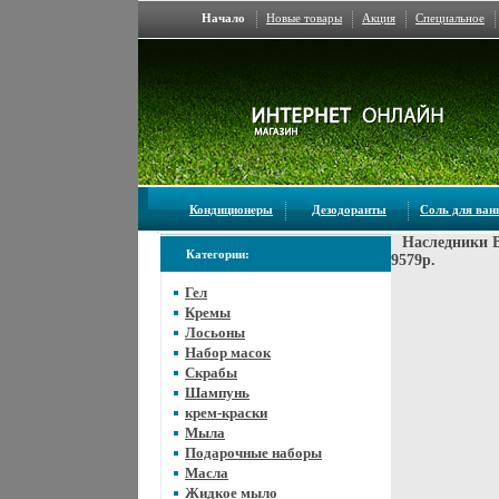
Начало
Новые товары
Акция
Специальное
Кондиционеры
Дезодоранты
Соль для ва
Наследники 
Категории:
9579p.
Гел
Кремы
Лосьоны
Набор масок
Скрабы
Шампунь
крем-краски
Мыла
Подарочные наборы
Масла
Жидкое мыло