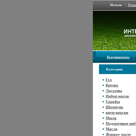
Начало
Новы
Кондиционеры
Категории:
Гел
Кремы
Лосьоны
Набор масок
Скрабы
Шампунь
крем-краски
Мыла
Подарочные на
Масла
Жидкое мыло