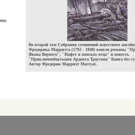
нок
Во второй том Собрания сочинений известного англйи
Фредерика Марриэта (1792 - 1848) вошли романы "П
Якова Верного", "Иафет в поисках отца" и повесть
"Приключенбщтыаия Ардента Троутона" Книга без с
Автор Фредерик Марриэт Marryat.