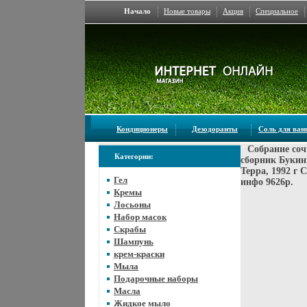
Начало
Новые товары
Акция
Специальное
Кондиционеры
Дезодоранты
Соль для ва
Собрание соч
Категории:
сборник Букин
Терра, 1992 г 
Гел
инфо 9626p.
Кремы
Лосьоны
Набор масок
Скрабы
Шампунь
крем-краски
Мыла
Подарочные наборы
Масла
Жидкое мыло