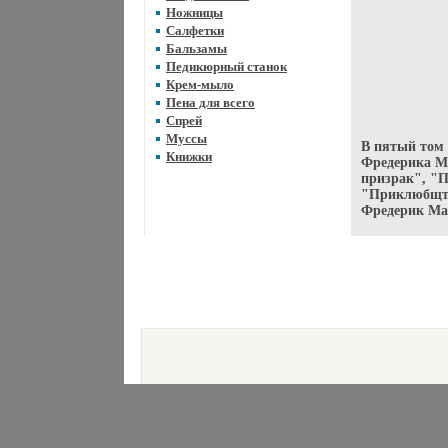
Ножницы
Салфетки
Бальзамы
Педикюрный станок
Крем-мыло
Пена для всего
Спрей
Муссы
В пятый том 
Книжки
Фредерика Ма
призрак", "П
"Приклюбщты
Фредерик Ма