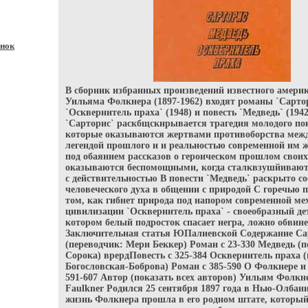
нок
В сборник избранных произведений известного амери
Уильяма Фолкнера (1897-1962) входят романы `Сартор
`Осквернитель праха` (1948) и повесть `Медведь` (194
`Сарторис` раскбщскнрывается трагедия молодого по
которые оказываются жертвами противоборства меж
легендой прошлого и и реальностью современной им
под обаянием рассказов о героическом прошлом своих
оказываются беспомощными, когда сталквзушйивают
с действительностью В повести `Медведь` раскрыто с
человеческого духа в общении с природой С горечью 
том, как гибнет природа под напором современной м
цивилизации `Осквернитель праха` - своеобразный де
котором белый подросток спасает негра, ложно обвине
Заключительная статья ЮПалиевской Содержание Са
(переводчик: Мери Беккер) Роман c 23-330 Медведь (
Сорока) врердПовесть c 325-384 Осквернитель праха 
Богословская-Боброва) Роман c 385-590 О Фолкнере и 
591-607 Автор (показать всех авторов) Уильям Фолкн
Faulkner Родился 25 сентября 1897 года в Нью-Олбан
жизнь Фолкнера прошла в его родном штате, который