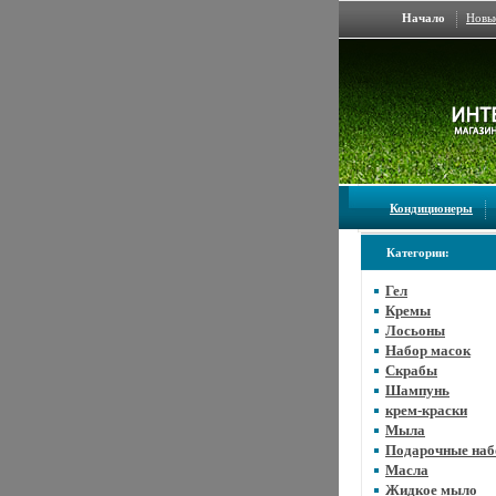
Начало
Новы
Кондиционеры
Категории:
Гел
Кремы
Лосьоны
Набор масок
Скрабы
Шампунь
крем-краски
Мыла
Подарочные на
Масла
Жидкое мыло