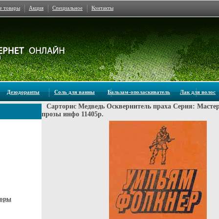
е товары
Акция
Специальное
Контакты
Дезодоранты
Соль для ванны
Бальзам-ополаскиватель
Лак для волос
Сарторис Медведь Осквернитель праха Серия: Масте
прозы инфо 11405p.
боры