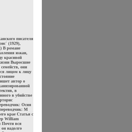
канского писателя
ис` (1929),
2) В романе
коления южан,
ду красивой
 жизни Выросшие
 семейств, они
ся лицом к лицу
остояние
пишет автор о
еханизированной
тектив, в
нного в убийстве
рторис
переводчик: Осия
(переводчик: М
его крае Статья c
ер William
и Почти вся
 он надолго