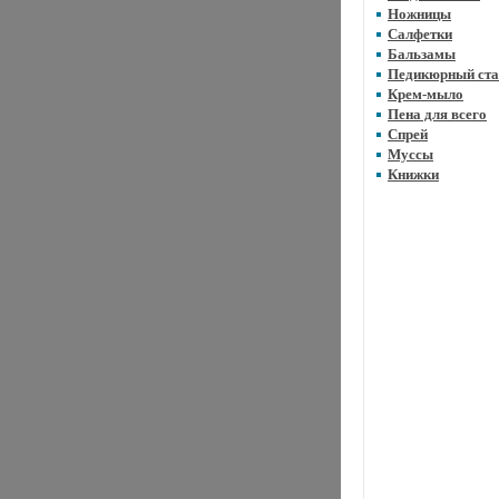
Ножницы
Салфетки
Бальзамы
Педикюрный ста
Крем-мыло
Пена для всего
Спрей
Муссы
Книжки