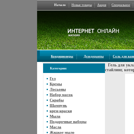
Начало
Новые товары
Акция
Специальное
Кондиционеры
Дезодоранты
Соль для ва
Гель для укл
Категории:
стайлинг, кот
Гел
Кремы
Лосьоны
Набор масок
Скрабы
Шампунь
крем-краски
Мыла
Подарочные наборы
Масла
Жидкое мыло