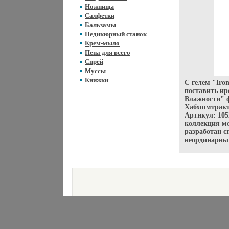
Ножницы
Салфетки
Бальзамы
Педикюрный станок
Крем-мыло
Пена для всего
Спрей
Муссы
Книжки
С гелем "Iro
поставить ир
Влажности" ф
Хабхшмтракт
Артикул: 105
коллекция м
разработан с
неординарны