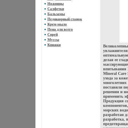
Ножницы
Салфетки
Бальзамы
Педикюрный станок
Крем-мыло
Пена для всего
Спрей
Муссы
Книжки
Великолепный
увлажнителя
оптимальную 
делая ее гла
массирующим
впитывания 
Mineral Care
ухода за кож
многолетних 
поставили пе
решения и но
применить э
Продукция с
компонентов,
морских вод
разработан д
разработка, 
предотвраща