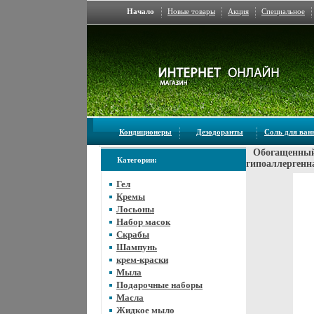
Начало
Новые товары
Акция
Специальное
Кондиционеры
Дезодоранты
Соль для ва
Обогащенный 
Категории:
гипоаллергенн
Гел
Кремы
Лосьоны
Набор масок
Скрабы
Шампунь
крем-краски
Мыла
Подарочные наборы
Масла
Жидкое мыло