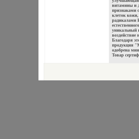
улучшающая 
витамины и д
признаками с
клеток кожи,
радикалами И
естественног
уникальный 
воздействие
Благодаря эт
продукция "M
одобрена мин
Товар серти