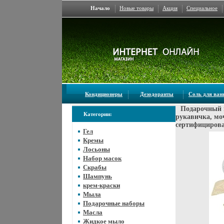
Начало
Новые товары
Акция
Специальное
Кондиционеры
Дезодоранты
Соль для ва
Подарочный н
Категории:
рукавичка, мо
сертифицирова
Гел
Кремы
Лосьоны
Набор масок
Скрабы
Шампунь
крем-краски
Мыла
Подарочные наборы
Масла
Жидкое мыло