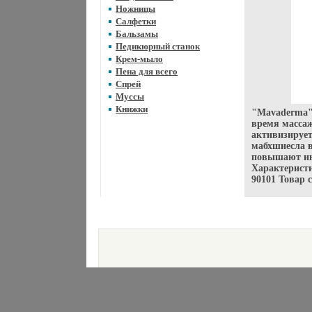
Ножницы
Салфетки
Бальзамы
Педикюрный станок
Крем-мыло
Пена для всего
Спрей
Муссы
Книжки
"Mavaderma" 
время массаж
активизирует
мабхшиесла в
повышают ин
Характерист
90101 Товар 