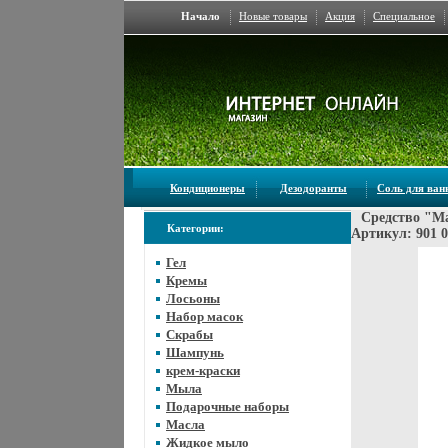
Начало
Новые товары
Акция
Специальное
Кондиционеры
Дезодоранты
Соль для ва
Средство "Ma
Категории:
Артикул: 901 
Гел
Кремы
Лосьоны
Набор масок
Скрабы
Шампунь
крем-краски
Мыла
Подарочные наборы
Масла
Жидкое мыло