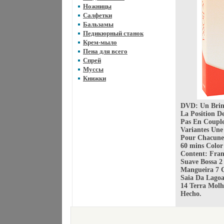
Ножницы
Салфетки
Бальзамы
Педикюрный станок
Крем-мыло
Пена для всего
Спрей
Муссы
Книжки
DVD: Un Brin 
La Position D
Pas En Couple
Variantes Une
Pour Chacune
60 mins Color
Content: Fran
Suave Bossa 
Mangueira 7 
Saia Da Lago
14 Terra Mol
Hecho.