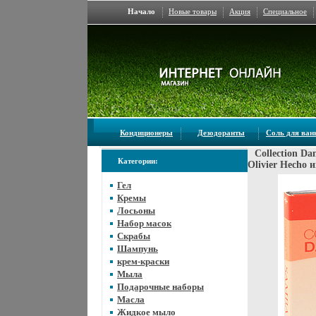
Начало
Новые товары
Акция
Специальное
Кондиционеры
Дезодоранты
Соль для ва
Collection D
Категории:
Olivier Hecho 
Гел
Кремы
Лосьоны
Набор масок
Скрабы
Шампунь
крем-краски
Мыла
Подарочные наборы
Масла
Жидкое мыло