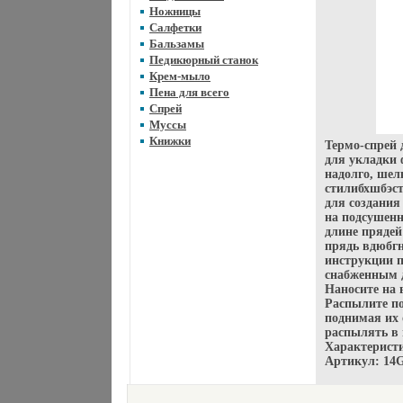
Ножницы
Салфетки
Бальзамы
Педикюрный станок
Крем-мыло
Пена для всего
Спрей
Муссы
Книжки
Термо-спрей 
для укладки 
надолго, ше
стилибхшбэст
для создания
на подсушенн
длине прядей
прядь вдюбгн
инструкции 
снабженным 
Наносите на
Распылите п
поднимая их 
распылять в 
Характерист
Артикул: 14G