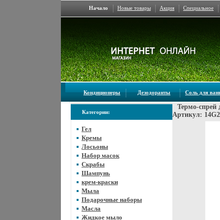
Начало
Новые товары
Акция
Специальное
Кондиционеры
Дезодоранты
Соль для ва
Термо-спрей 
Категории:
Артикул: 14G2
Гел
Кремы
Лосьоны
Набор масок
Скрабы
Шампунь
крем-краски
Мыла
Подарочные наборы
Масла
Жидкое мыло