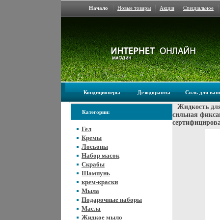
Начало
Новые товары
Акция
Специальное
Кондиционеры
Дезодоранты
Соль для ва
Жидкость дл
Категории:
сильная фикса
сертифицирова
Гел
Кремы
Лосьоны
Набор масок
Скрабы
Шампунь
крем-краски
Мыла
Подарочные наборы
Масла
Жидкое мыло