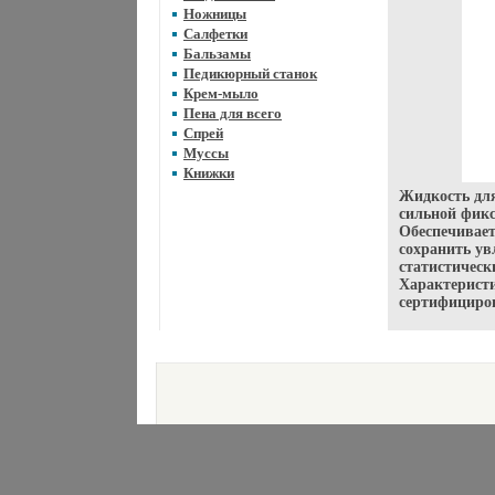
Ножницы
Салфетки
Бальзамы
Педикюрный станок
Крем-мыло
Пена для всего
Спрей
Муссы
Книжки
Жидкость дл
сильной фик
Обеспечивает
сохранить ув
статистическ
Характерист
сертифициро