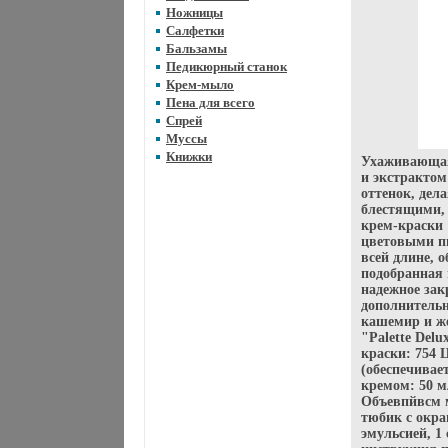
Ножницы
Салфетки
Бальзамы
Педикюрный станок
Крем-мыло
Пена для всего
Спрей
Муссы
Книжки
Ухаживающая
и экстракто
оттенок, дел
блестящими,
крем-краски 
цветовыми п
всей длине, 
подобранная 
надежное за
дополнительн
кашемир и ж
"Palette Del
краски: 754 
(обеспечива
кремом: 50 м
Объевпйвсм м
тюбик с окр
эмульсией, 1