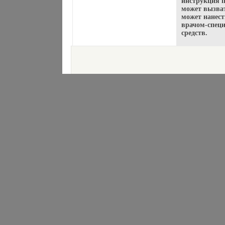
инструкция 
может вызват
может нанест
врачом-спец
средств.