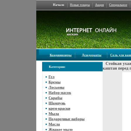
Начало
Новые товары
Акция
Специальное
Кондиционеры
Дезодоранты
Соль для ва
Стойкая ухаж
Категории:
каштан перед 
Гел
Кремы
Лосьоны
Набор масок
Скрабы
Шампунь
крем-краски
Мыла
Подарочные наборы
Масла
Жидкое мыло