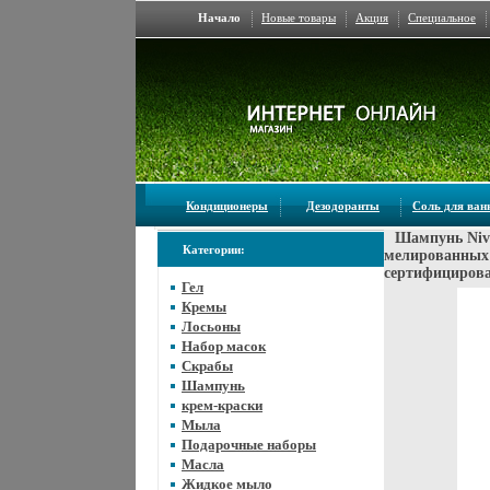
Начало
Новые товары
Акция
Специальное
Кондиционеры
Дезодоранты
Соль для ва
Шампунь Niv
Категории:
мелированных 
сертифицирова
Гел
Кремы
Лосьоны
Набор масок
Скрабы
Шампунь
крем-краски
Мыла
Подарочные наборы
Масла
Жидкое мыло