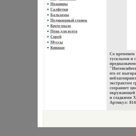
Ножницы
Салфетки
Бальзамы
Педикюрный станок
Крем-мыло
Пена для всего
Спрей
Муссы
Книжки
Со временем 
тусклыми и 
предназначе
"Интенсибхч
его от выгор
неблагоприят
экстрактом г
сохраняет цв
окружающей с
и гладкими Х
Артикул: 814