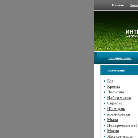
Начало
Новы
Кондиционеры
Категории:
Гел
Кремы
Лосьоны
Набор масок
Скрабы
Шампунь
крем-краски
Мыла
Подарочные на
Масла
Жидкое мыло