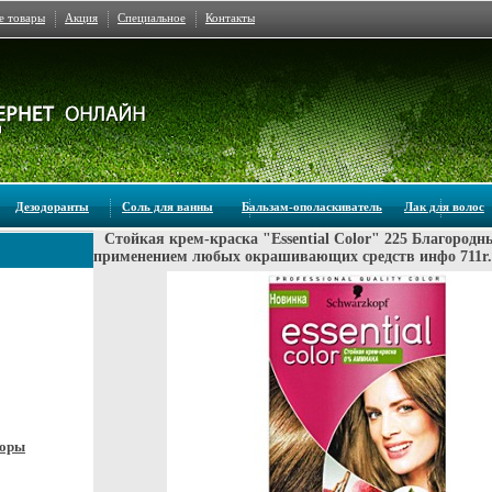
е товары
Акция
Специальное
Контакты
Дезодоранты
Соль для ванны
Бальзам-ополаскиватель
Лак для волос
Стойкая крем-краска "Essential Color" 225 Благород
применением любых окрашивающих средств инфо 711r.
боры