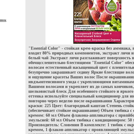
нок
"Essential Color" - стойкая крем-краска без аммиака, 
входят 80% природных компонентов, экстракт личи 
белый чай Экстракт личи разглаживает поверхность в
обхчщсслепительно блестящими "Essential Color" обе
волосам естественный насыщенный цвет с пленитель
безупречно закрашивает седину Яркие блестящие воло
и ощущение красоты Ваших волос После окрашивани
ивдэьонтенсивного ухода с укрепляющими витаминам
Вашими волосами и укрепляет их до самых кончиков
шелковистый блеск Для особенного стойкого и яркого
оттенка используйте специальный кондиционер для ин
повторно через неделю после окрашивания Характер
краски: 225 Цвет: благородный каштан Степень стойк
(обеспечивает стойкое окрашивание) Объем тюбика
кремом: 60 мл Объем флакона-аппликатора с првпй
эмульсией: 60 мл Объем тюбика с кондиционером: 50
Производитель: Словения В комплекте: 1 тюбик с 
кремом, 1 флакон-аппликатор с проявляющей эмульси