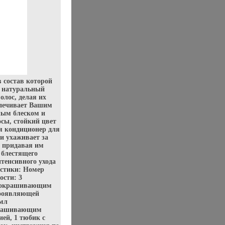
в состав которой
и натуральный
олос, делая их
спечивает Вашим
ным блеском и
сы, стойкий цвет
я кондиционер для
и ухаживает за
, придавая им
 блестящего
тенсивного ухода
истики: Номер
ости: 3
 с окрашивающим
бооявляющей
 мл
окрашивающим
ей, 1 тюбик с