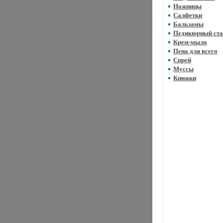
Ножницы
Салфетки
Бальзамы
Педикюрный ста
Крем-мыло
Пена для всего
Спрей
Муссы
Книжки