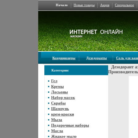
Начало
Новые товары
Акция
Специальное
Кондиционеры
Дезодоранты
Соль для ва
Дезодорант а
Категории:
Производитель
Гел
Кремы
Лосьоны
Набор масок
Скрабы
Шампунь
крем-краски
Мыла
Подарочные наборы
Масла
Жидкое мыло