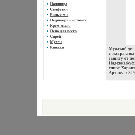
Ножницы
Салфетки
Бальзамы
Педикюрный станок
Крем-мыло
Пена для всего
Спрей
Муссы
Книжки
Мужской дезо
с экстрактом
защиту от по
Надежнабхуфм
спирт Характ
Артикул: 829