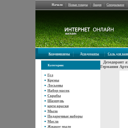
Начало
Новые товары
Акция
Специальное
Кондиционеры
Дезодоранты
Соль для ва
Дезодорант а
Категории:
Германия Арти
Гел
Кремы
Лосьоны
Набор масок
Скрабы
Шампунь
крем-краски
Мыла
Подарочные наборы
Масла
Жидкое мыло