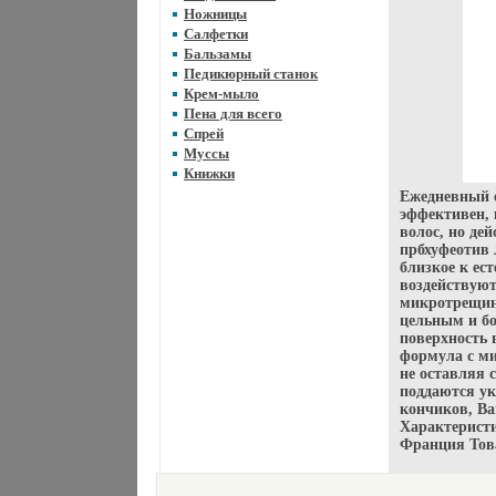
Ножницы
Салфетки
Бальзамы
Педикюрный станок
Крем-мыло
Пена для всего
Спрей
Муссы
Книжки
Ежедневный с
эффективен, 
волос, но де
прбхуфеотив 
близкое к ес
воздействуют
микротрещин
цельным и бо
поверхность 
формула с ми
не оставляя 
поддаются ук
кончиков, В
Характеристи
Франция Тов