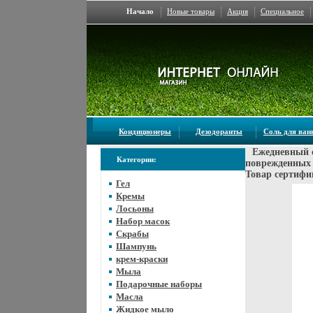
Начало
Новые товары
Акция
Специальное
Кондиционеры
Дезодоранты
Соль для ва
Ежедневный с
Категории:
поврежденных 
Товар сертифи
Гел
Кремы
Лосьоны
Набор масок
Скрабы
Шампунь
крем-краски
Мыла
Подарочные наборы
Масла
Жидкое мыло