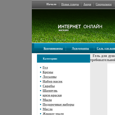
Начало
Новые товары
Акция
Специальное
Кондиционеры
Дезодоранты
Соль для ва
Гель для душ
Категории:
требовательно
Гел
Кремы
Лосьоны
Набор масок
Скрабы
Шампунь
крем-краски
Мыла
Подарочные наборы
Масла
Жидкое мыло