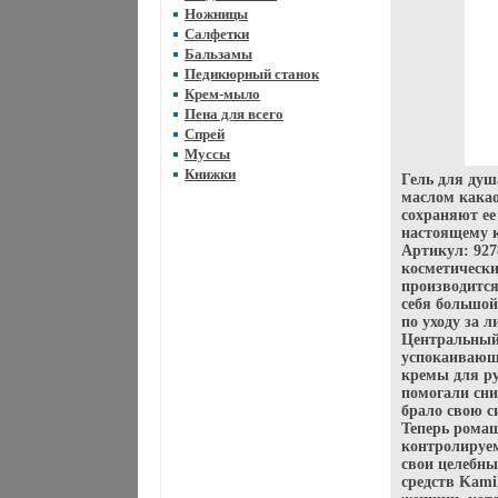
Ножницы
Салфетки
Бальзамы
Педикюрный станок
Крем-мыло
Пена для всего
Спрей
Муссы
Книжки
Гель для душ
маслом какао
сохраняют ее
настоящему к
Артикул: 927
косметически
производитс
себя большой
по уходу за 
Центральный
успокаивающе
кремы для ру
помогали сни
брало свою с
Теперь рома
контролируем
свои целебны
средств Kami