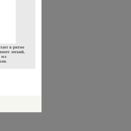
тает в ритме
имеет легкий,
0 мл
ван.