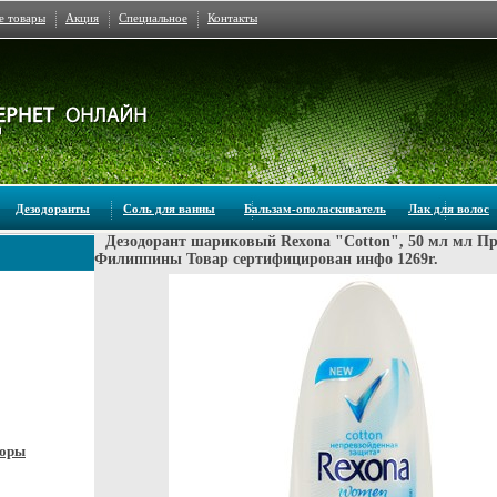
е товары
Акция
Специальное
Контакты
Дезодоранты
Соль для ванны
Бальзам-ополаскиватель
Лак для волос
Дезодорант шариковый Rexona "Cotton", 50 мл мл Пр
Филиппины Товар сертифицирован инфо 1269r.
боры