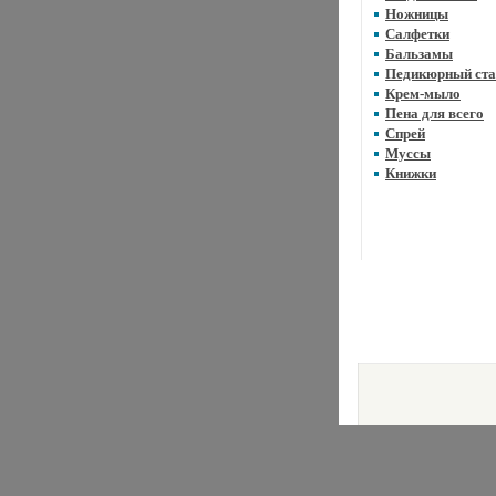
Ножницы
Салфетки
Бальзамы
Педикюрный ста
Крем-мыло
Пена для всего
Спрей
Муссы
Книжки