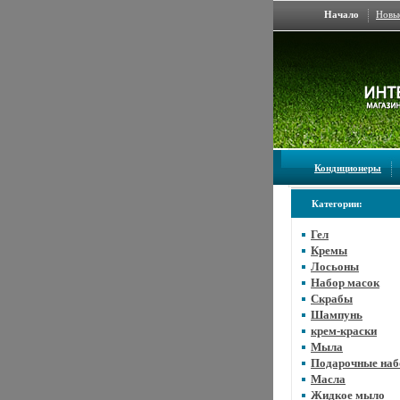
Начало
Новы
Кондиционеры
Категории:
Гел
Кремы
Лосьоны
Набор масок
Скрабы
Шампунь
крем-краски
Мыла
Подарочные на
Масла
Жидкое мыло