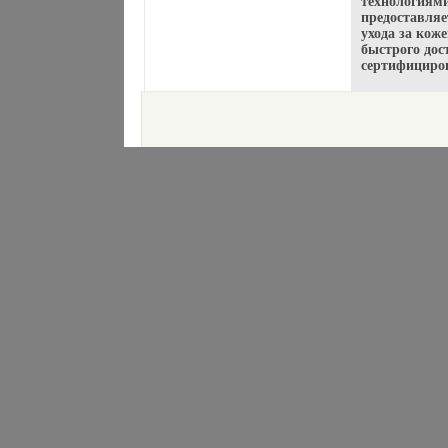
технологиями
предоставляе
ухода за кож
быстрого дос
сертифициро