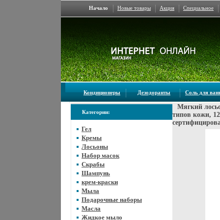
Начало
Новые товары
Акция
Специальное
Кондиционеры
Дезодоранты
Соль для ва
Мягкий лосьо
Категории:
типов кожи, 1
сертифицирова
Гел
Кремы
Лосьоны
Набор масок
Скрабы
Шампунь
крем-краски
Мыла
Подарочные наборы
Масла
Жидкое мыло