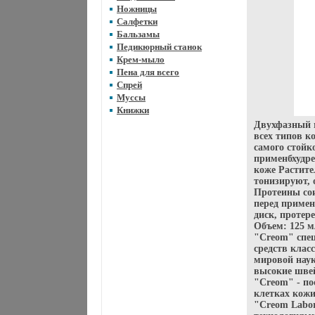
Ножницы
Салфетки
Бальзамы
Педикюрный станок
Крем-мыло
Пена для всего
Спрей
Муссы
Книжки
Двухфазный 
всех типов к
самого стойк
применбхудре
коже Растит
тонизируют, 
Протеины сои
перед приме
диск, протер
Объем: 125 
"Creom" спец
средств клас
мировой наук
высокие швей
"Creom" - по
клетках кожи
"Creom Labor