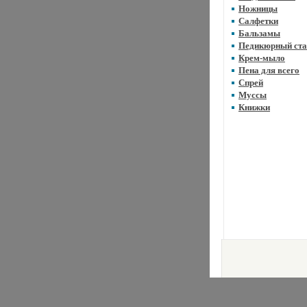
Ножницы
Салфетки
Бальзамы
Педикюрный ста
Крем-мыло
Пена для всего
Спрей
Муссы
Книжки