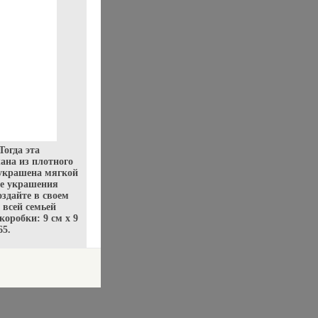
огда эта
лана из плотного
 украшена мягкой
е украшения
оздайте в своем
 всей семьей
оробки: 9 см х 9
65.