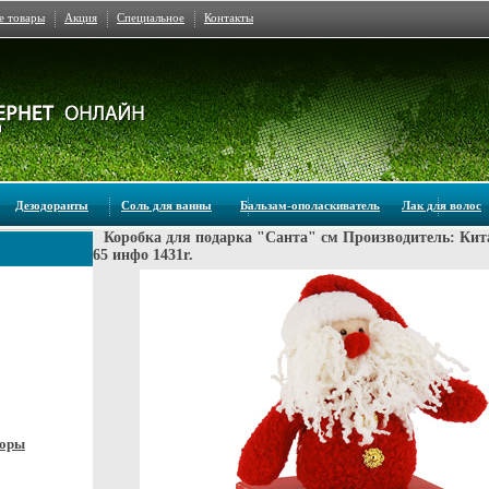
е товары
Акция
Специальное
Контакты
Дезодоранты
Соль для ванны
Бальзам-ополаскиватель
Лак для волос
Коробка для подарка "Санта" см Производитель: Кит
65 инфо 1431r.
боры