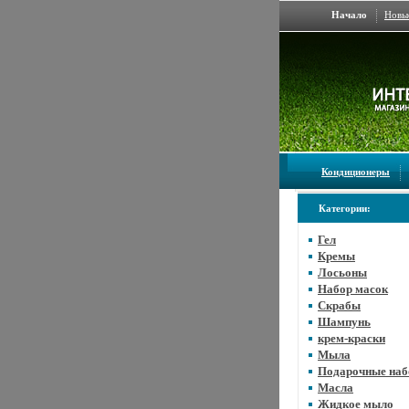
Начало
Новы
Кондиционеры
Категории:
Гел
Кремы
Лосьоны
Набор масок
Скрабы
Шампунь
крем-краски
Мыла
Подарочные на
Масла
Жидкое мыло