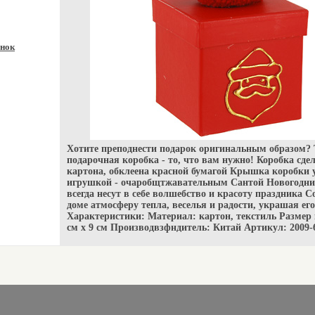
нок
Хотите преподнести подарок оригинальным образом? Т
подарочная коробка - то, что вам нужно! Коробка сде
картона, обклеена красной бумагой Крышка коробки
игрушкой - очаробщтжавательным Сантой Новогодни
всегда несут в себе волшебство и красоту праздника С
доме атмосферу тепла, веселья и радости, украшая его
Характеристики: Материал: картон, текстиль Размер к
см х 9 см Производвзфндитель: Китай Артикул: 2009-