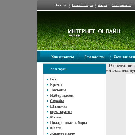
Начало
Новые товары
Акция
Специальное
Кондиционеры
Дезодоранты
Соль для ва
Отшелушиваю
Категории:
мл гель для д
Гел
Кремы
Лосьоны
Набор масок
Скрабы
Шампунь
крем-краски
Мыла
Подарочные наборы
Масла
Жидкое мыло