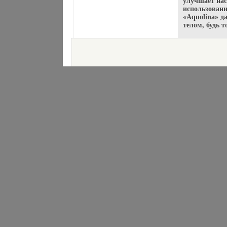
улучшает нас
использовани
«Aquolina» д
телом, будь 