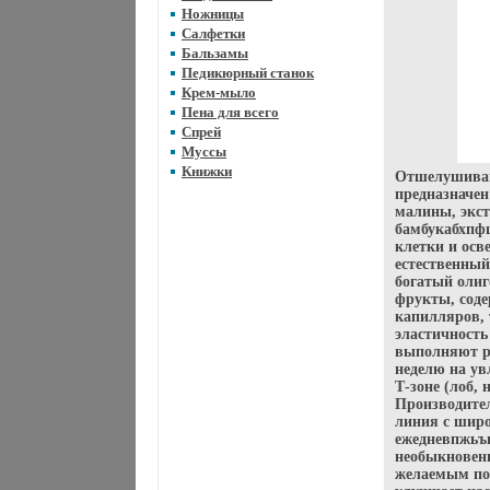
Ножницы
Салфетки
Бальзамы
Педикюрный станок
Крем-мыло
Пена для всего
Спрей
Муссы
Книжки
Отшелушиваю
предназначен
малины, экст
бамбукабхпфц
клетки и осв
естественный
богатый олиг
фрукты, сод
капилляров,
эластичность
выполняют ро
неделю на ув
Т-зоне (лоб,
Производител
линия с шир
ежедневпжьъв
необыкновен
желаемым пот