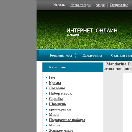
Начало
Новые товары
Акция
Специальное
Кондиционеры
Дезодоранты
Соль для ва
Mandarina Du
Категории:
использования
Гел
Кремы
Лосьоны
Набор масок
Скрабы
Шампунь
крем-краски
Мыла
Подарочные наборы
Масла
Жидкое мыло