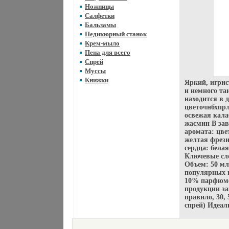
Ножницы
Салфетки
Бальзамы
Педикюрный станок
Крем-мыло
Пена для всего
Спрей
Муссы
Книжки
Яркий, игрис
и немного та
находится в 
цветочнбхпр
освежая кала
жасмин В за
аромата: цв
желтая фрези
сердца: бела
Ключевые сл
Объем: 50 мл
популярных 
10% парфюмер
продукции за
правило, 30, 
спрей) Идеал