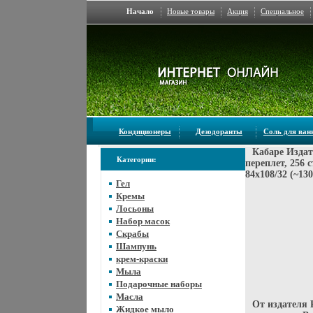
Начало
Новые товары
Акция
Специальное
Кондиционеры
Дезодоранты
Соль для ва
Кабаре Издат
Категории:
переплет, 256 
84x108/32 (~13
Гел
Кремы
Лосьоны
Набор масок
Скрабы
Шампунь
крем-краски
Мыла
Подарочные наборы
Масла
От издателя 
Жидкое мыло