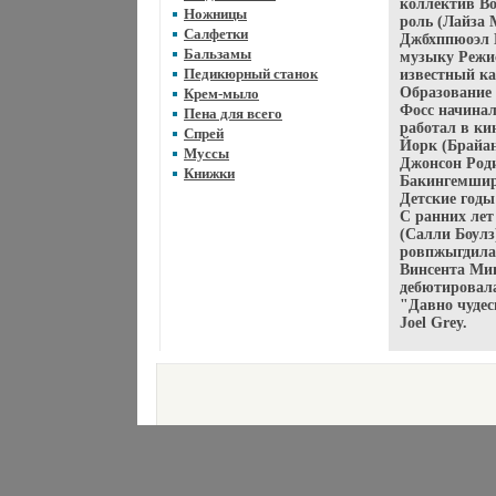
коллектив Во
Ножницы
роль (Лайза 
Салфетки
Джбхппюоэл Г
Бальзамы
музыку Режис
Педикюрный станок
известный ка
Образование 
Крем-мыло
Фосс начинал
Пена для всего
работал в ки
Спрей
Йорк (Брайан
Муссы
Джонсон Роди
Книжки
Бакингемшир,
Детские год
С ранних лет
(Салли Боулз
ровпжыгдилас
Винсента Мин
дебютировала
"Давно чудес
Joel Grey.