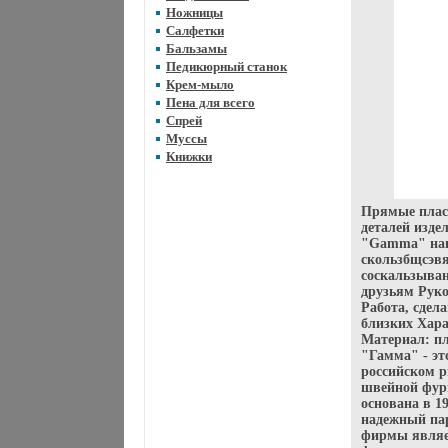
Ножницы
Салфетки
Бальзамы
Педикюрный станок
Крем-мыло
Пена для всего
Спрей
Муссы
Книжки
Прямые плас
деталей изде
"Gamma" нане
скользбщсэв
соскальзыван
друзьям Руко
Работа, сдел
близких Хара
Материал: п
"Гамма" - э
российском р
швейной фурн
основана в 19
надежный пар
фирмы являе