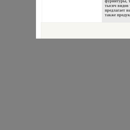
фурнитуры, т
тысяч видов
предлагает в
также продук