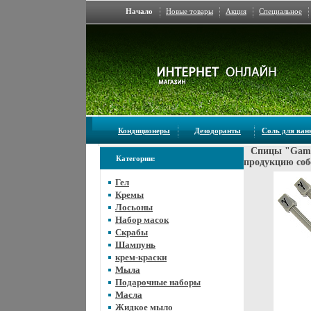
Начало
Новые товары
Акция
Специальное
Кондиционеры
Дезодоранты
Соль для ва
Спицы "Gamm
Категории:
продукцию соб
Гел
Кремы
Лосьоны
Набор масок
Скрабы
Шампунь
крем-краски
Мыла
Подарочные наборы
Масла
Жидкое мыло