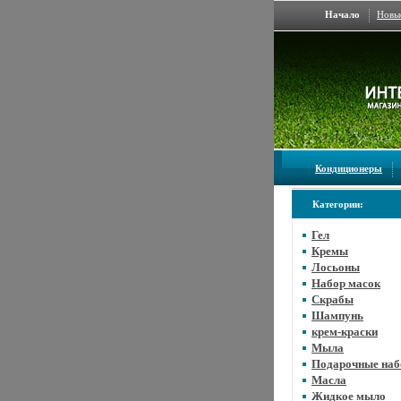
Начало
Новы
Кондиционеры
Категории:
Гел
Кремы
Лосьоны
Набор масок
Скрабы
Шампунь
крем-краски
Мыла
Подарочные на
Масла
Жидкое мыло