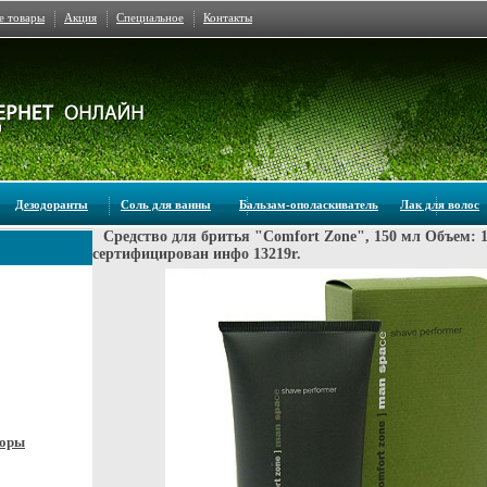
е товары
Акция
Специальное
Контакты
Дезодоранты
Соль для ванны
Бальзам-ополаскиватель
Лак для волос
Средство для бритья "Comfort Zone", 150 мл Объем: 
сертифицирован инфо 13219r.
боры