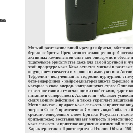
нок
Мягкий разглаживающий крем для бритья, обеспечив
бережное бритье Прекрасно отвечающее потребностям
активных компонентов смягчает эпидермис и обеспеч
тщательное брибхпмстье даже для самой хрупкой и чу
этой процедуре коже Кожа остается мягкой и разглаже
ощущением свежести и хорошего самочувствия Акти
Тефролин - полученный из тефрозии пурпурной, стим
бета-эндорфинов - нейромедиаторовдшжтв хорошего н
которые в свою очередь контролируют стресс Оливков
известное своими смягчающими свойствами, дарит ко
питание и однородность Аллантоин - обладает успок
смягчающим действием, а также укрепляет защитны
Метил лактат - придает коже свежесть и приятное о
энергии Способ применения: Смочить водой области б
средство однородным слоем Бриться Результат: нежно
бритьевпжъе; восстанавливает мягкость и эластичнос
коже свежесть и приятное ощущение жизненной энерг
Характеристики: Производитель: Италия Объем: 150