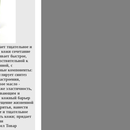
ает тщательное и
 кожи сочетание
ивает быстрое,
вствительной к
нной, с
вные компоненты:
улирует синтез
астроения,
ое масло -
же эластичность,
аивающим и
й кожный барьер
щущение жизненной
ритья, нанести
е и тщательное
ть кожи; придает
ии
 мл Товар