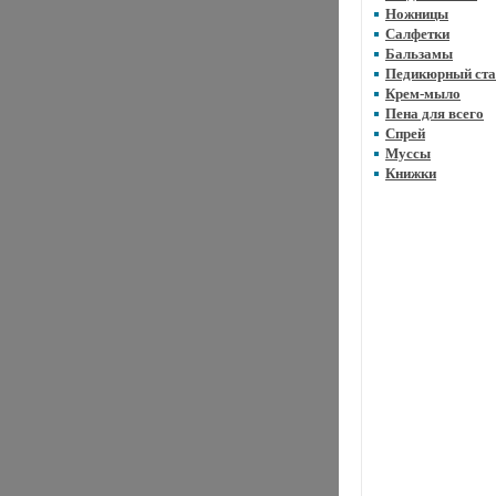
Ножницы
Салфетки
Бальзамы
Педикюрный ста
Крем-мыло
Пена для всего
Спрей
Муссы
Книжки