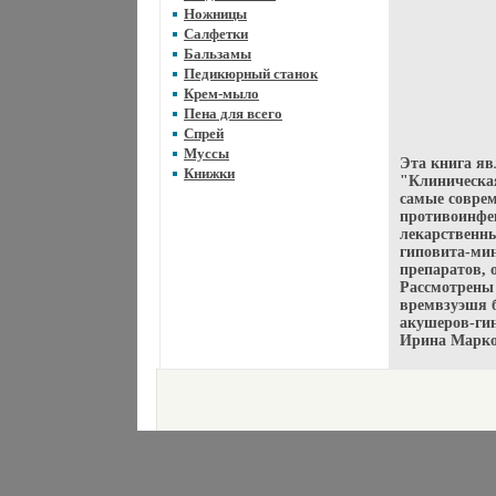
Ножницы
Салфетки
Бальзамы
Педикюрный станок
Крем-мыло
Пена для всего
Спрей
Муссы
Эта книга я
Книжки
"Клиническа
самые совре
противоинфек
лекарственн
гиповита-ми
препаратов, 
Рассмотрены
времвзуэшя б
акушеров-ги
Ирина Марко