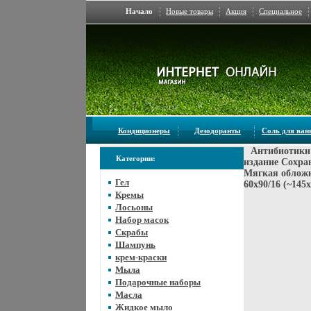
Начало
Новые товары
Акция
Специальное
Кондиционеры
Дезодоранты
Соль для ва
Антибиотики
Категории:
издание Сохран
Мягкая обложка
Гел
60x90/16 (~145
Кремы
Лосьоны
Набор масок
Скрабы
Шампунь
крем-краски
Мыла
Подарочные наборы
Масла
Жидкое мыло