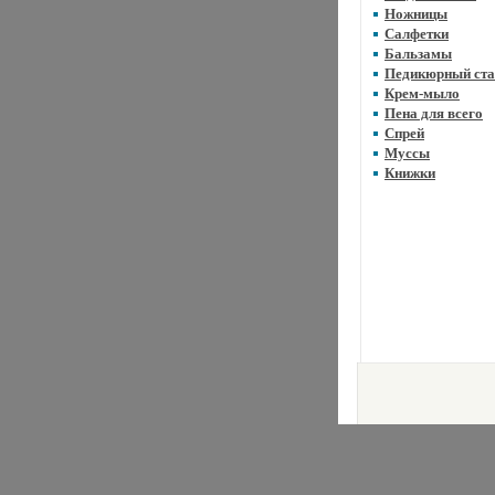
Ножницы
Салфетки
Бальзамы
Педикюрный ста
Крем-мыло
Пена для всего
Спрей
Муссы
Книжки