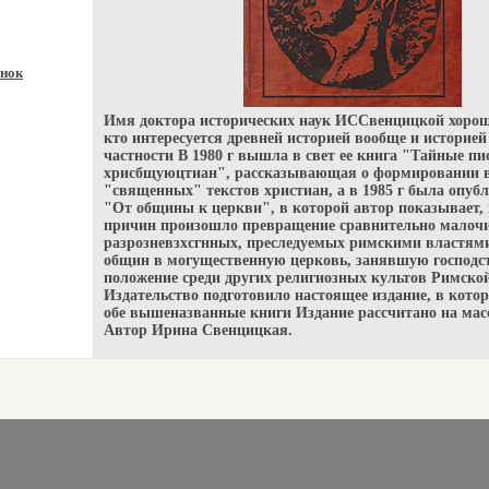
нок
Имя доктора исторических наук ИССвенцицкой хорошо
кто интересуется древней историей вообще и историей
частности В 1980 г вышла в свет ее книга "Тайные п
хрисбщуюцтиан", рассказывающая о формировании в
"священных" текстов христиан, а в 1985 г была опуб
"От общины к церкви", в которой автор показывает, 
причин произошло превращение сравнительно малоч
разрозневзхсгнных, преследуемых римскими властям
общин в могущественную церковь, занявшую господ
положение среди других религиозных культов Римско
Издательство подготовило настоящее издание, в кото
обе вышеназванные книги Издание рассчитано на мас
Автор Ирина Свенцицкая.