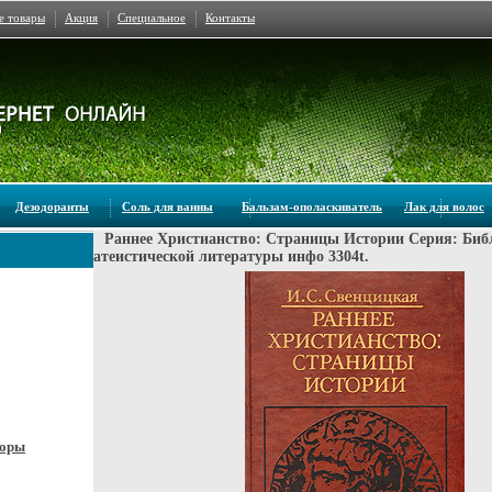
е товары
Акция
Специальное
Контакты
Дезодоранты
Соль для ванны
Бальзам-ополаскиватель
Лак для волос
Раннее Христианство: Страницы Истории Серия: Биб
атеистической литературы инфо 3304t.
боры