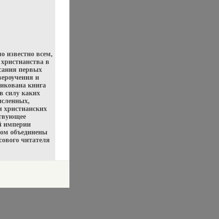
 известно всем,
 христианства в
исания первых
ероучения и
ликована книга
в силу каких
исленных,
и христианских
ствующее
й империи
ром объединены
сового читателя