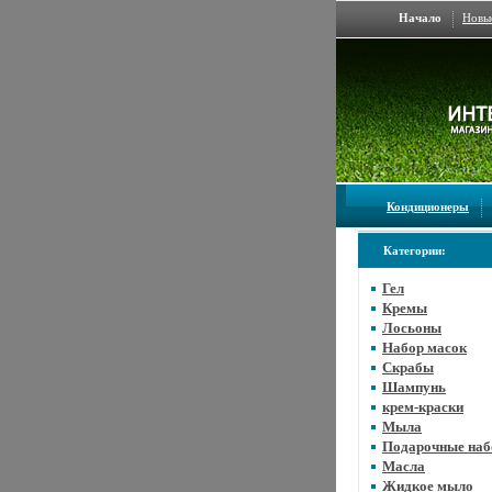
Начало
Новы
Кондиционеры
Категории:
Гел
Кремы
Лосьоны
Набор масок
Скрабы
Шампунь
крем-краски
Мыла
Подарочные на
Масла
Жидкое мыло