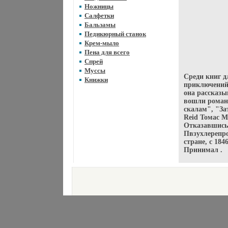
Ножницы
Салфетки
Бальзамы
Педикюрный станок
Крем-мыло
Пена для всего
Спрей
Муссы
Среди книг д
Книжки
приключений
она рассказы
вошли роман
скалам", "За
Reid Томас М
Отказавшись 
Пвзухлерепро
стране, с 18
Принимал .