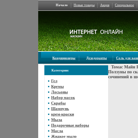
Начало
Новые товары
Акция
Специальное
Кондиционеры
Дезодоранты
Соль для ва
Томас Майн Р
Категории:
Ползуны по ск
сочинений в ше
Гел
Кремы
Лосьоны
Набор масок
Скрабы
Шампунь
крем-краски
Мыла
Подарочные наборы
Масла
Жидкое мыло