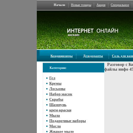
Начало
Новые товары
Акция
Специальное
Кондиционеры
Дезодоранты
Соль для ва
Разговор с К
Категории:
файлы инфо 45
Гел
Кремы
Лосьоны
Набор масок
Скрабы
Шампунь
крем-краски
Мыла
Подарочные наборы
Масла
Жидкое мыло