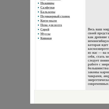
Ножницы
Салфетки
Бальзамы
Педикюрный станок
Крем-мыло
Пена для всего
Спрей
Весь наш мир
своей предст
Муссы
как древние 
Книжки
немногибщуоя
которая идет
космоэнергет
из нас — на 
себя, стать 
следует пони
работе с эне
большинства 
законы кармы
чакрами, аюр
энергетическ
современных