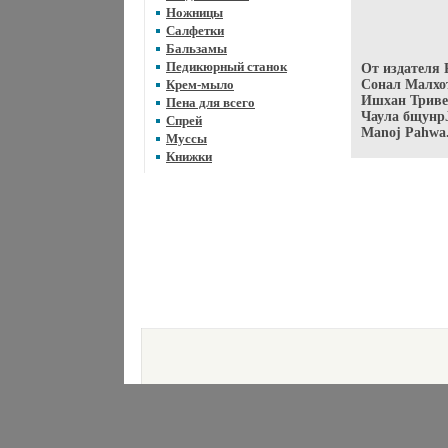
Ножницы
Салфетки
Бальзамы
Педикюрный станок
От издателя
Крем-мыло
Сонал Малхо
Ишхан Тривед
Пена для всего
Чаула бщунрJ
Спрей
Manoj Pahwa
Муссы
Книжки