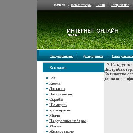
Начало
Новые товары
Акция
Специальное
Кондиционеры
Дезодоранты
Соль для ва
7 1/2 кругов
Категории:
Дистрибьютор: 
Количество сл
Гел
дорожки: инфо
Кремы
Лосьоны
Набор масок
Скрабы
Шампунь
крем-краски
Мыла
Подарочные наборы
Масла
Жидкое мыло