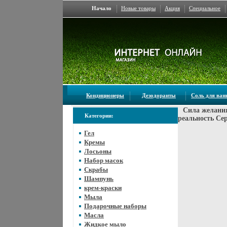
Начало
Новые товары
Акция
Специальное
Кондиционеры
Дезодоранты
Соль для ва
Сила желани
Категории:
реальность Се
Гел
Кремы
Лосьоны
Набор масок
Скрабы
Шампунь
крем-краски
Мыла
Подарочные наборы
Масла
Жидкое мыло