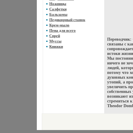
Ножницы
Салфетки
Бальзамы
Педикюрный станок
Крем-мыло
Пена для всего
Спрей
Переводчик:
Муссы
связаны с к
Книжки
сопровождает
истоки жизн
Мы постоянно
ничего не хоч
людей, котор
потому что х
духовных кон
утопий, а пр
увеличить п
собственных 
возникают и
стремиться к
Theodor Domb